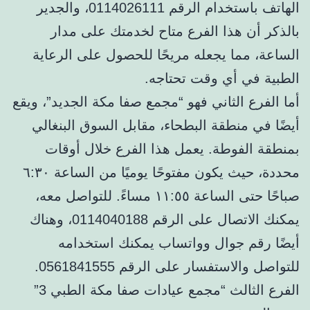
الهاتف باستخدام الرقم 0114026111، والجدير
بالذكر أن هذا الفرع متاح لخدمتك على مدار
الساعة، مما يجعله مريحًا للحصول على الرعاية
الطبية في أي وقت تحتاجه.
أما الفرع الثاني فهو “مجمع صفا مكة الجديد”، ويقع
أيضًا في منطقة البطحاء، مقابل السوق البنغالي
بمنطقة الفوطة. يعمل هذا الفرع خلال أوقات
محددة، حيث يكون مفتوحًا يوميًا من الساعة ٦:٣٠
صباحًا حتى الساعة ١١:٥٥ مساءً. للتواصل معه،
يمكنك الاتصال على الرقم 0114040188، وهناك
أيضًا رقم جوال وواتساب يمكنك استخدامه
للتواصل والاستفسار على الرقم 0561841555.
الفرع الثالث “مجمع عيادات صفا مكة الطبي 3”