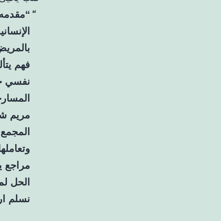
“مقدمه 
الإنسان
بالمريض
فهم يتأ
نفسي خا
المسارح
مريم شه
المجمع 
وتعامله
مراجع يش
الحل لم
نسلم ارو