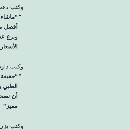
وكتب دهب
“ماشاء ا
أفضل مس
ونزع عص
الأسعار
وكتب داود
“حقيقة 
الطبي و
أن نصحت
مميز”
وكتب يزن