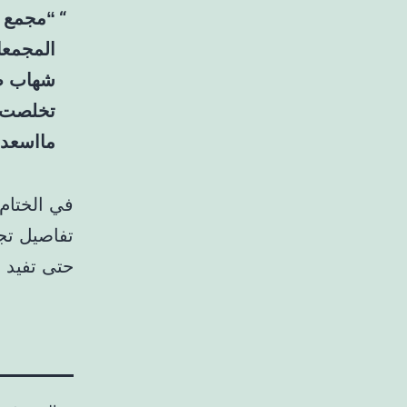
“مجمع د
المجمعا
شهاب صا
تخلصت م
مااسعدت
في الختام،
تفاصيل تج
حتى تفيد ا