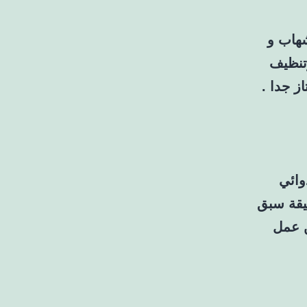
شهاب و
تنظيف
ز جدا .
وائي
يقة سبق
ن عمل