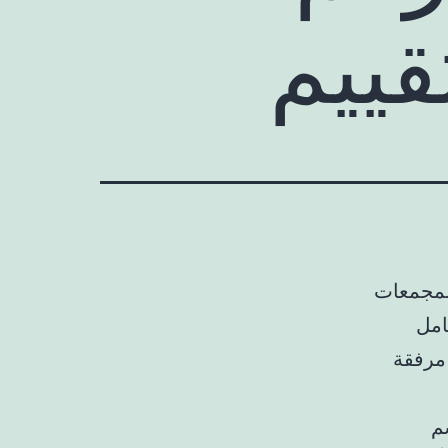
قييم
Dawaee M من أفضل المجمعات
امل
 مرفقة
م