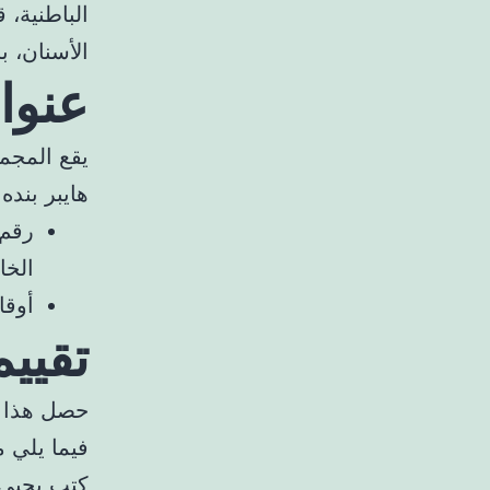
الباطنية، 
الأسنان، ب
عنوا
يقع المجمع
هايبر بنده
الخاص 
أوقات
تقيي
حصل هذا ا
فيما يلي 
كتب يحيى 