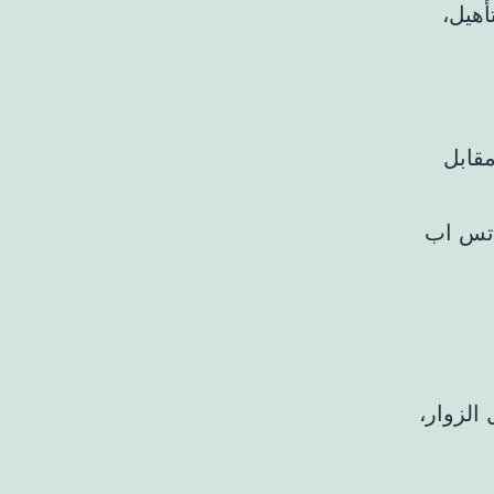
أهيل،
مقابل
٠١٧٣٢٢، ورقم الواتس اب
الزوار،