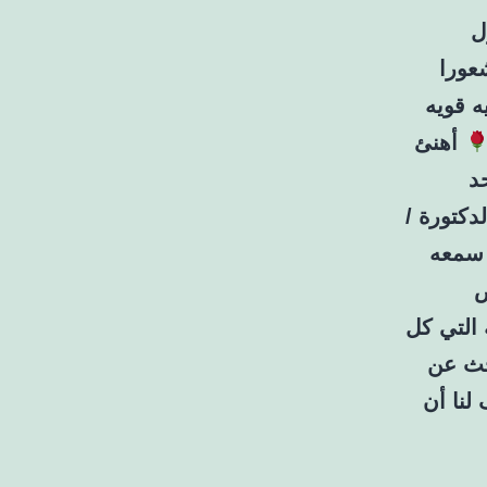
ل
عورا
 قويه
أهنئ
د
كتورة /
 سمعه
ص
 التي كل
بحث عن
لنا أن