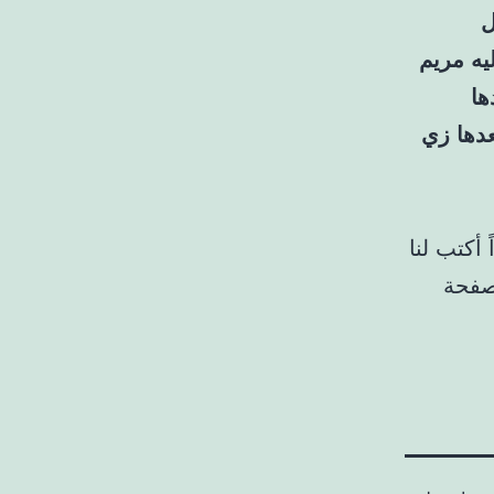
ل
يه مريم
ها
دها زي
أكتب لنا
لصفحة