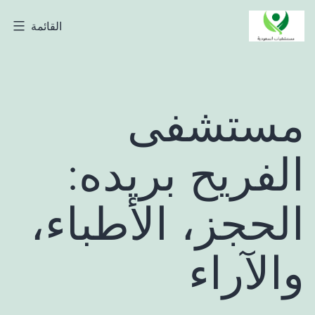
لتخطي
القائمة
مستشفيات
لى
السعودية
لمحتوى
مستشفى
الفريح بريده:
الحجز، الأطباء،
والآراء