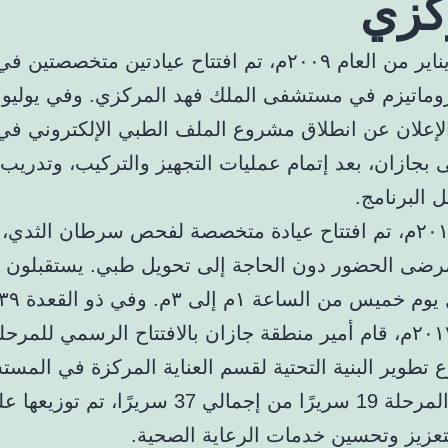
كزي
في بداية يناير من العام ٢٠٠٩م، تم افتتاح عيادتين متخصصتي
ماتيزم في مستشفى الملك فهد المركزي. وفي يوليو
 الإعلان عن انطلاق مشروع الملف الطبي الإلكتروني في
جازان، بعد إتمام عمليات التجهيز والتركيب، وتدريب 
 البرنامج.
في عام ٢٠١٦م، تم افتتاح عيادة متخصصة لفحص سرطان الثدي
رضى الحضور دون الحاجة إلى تحويل طبي. يستقبلون 
الموافق ٢٠١٧م، قام أمير منطقة جازان بالافتتاح الرسمي للمرح
تطوير البنية التحتية لقسم العناية المركزة في المس
تضم هذه المرحلة 19 سريرًا من إجمالي 37 سريرًا، تم توزيع
تعزيز وتحسين خدمات الرعاية الصحية.