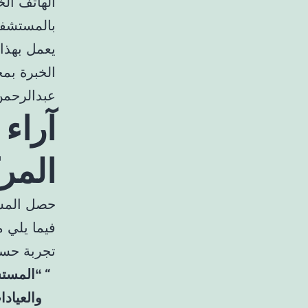
بالمستشف
يعمل بهذا
الخبرة بم
عبدالرحمن
آراء
المر
حصل المست
فيما يلي 
تجربة حس
“المستش
والعيادا