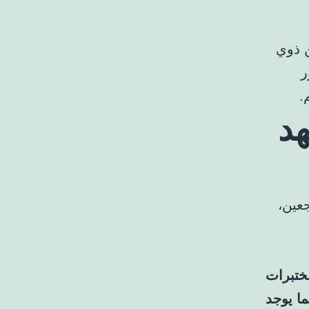
ن ذوي
ر
.
هد
عين،
ختبرات
ما يوجد