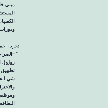
مبنى خا
المستشف
الكفيها
ودورات 
تجربة احم
“الصراح
زواج). 
تطبييق 
شي الحم
والاحتر
وموظفين
اللطافه