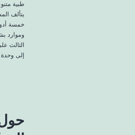
طبية متنوع
يتألف الم
خمسة أدوار
وموارد بشر
الثالث على
إلى وحدة 937.
حول 