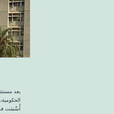
يعد مستشف
الحكومية،
أُسِّسَت 