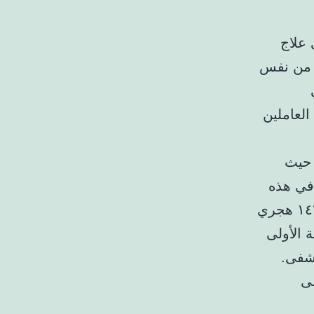
ن في علاج
 من نفس
العاملين
، حيث
في هذه
العيادة كل يوم خميس من الساعة ١م إلى ٣م. وفي ذو القعدة ١٤٣٩ هجري
لة الأولى
تشفى.
ها على