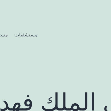
مستشفيات
مست
الملك فهد