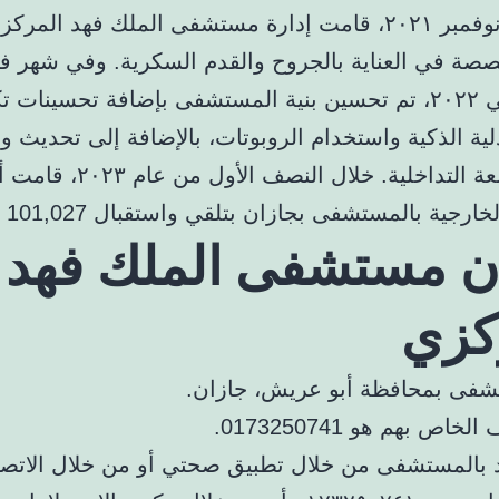
في بداية نوفمبر ٢٠٢١، قامت إدارة مستشفى الملك فهد الم
صصة في العناية بالجروح والقدم السكرية. وفي شهر فب
العام التالي ٢٠٢٢، تم تحسين بنية المستشفى بإضافة تحسينات 
ية الذكية واستخدام الروبوتات، بالإضافة إلى تحديث و
وحدة الأشعة التداخلية. خلال النصف الأو
ارجية بالمستشفى بجازان بتلقي واستقبال 101,027 مراجعًا.
ن مستشفى الملك فهد
كزي
شفى بمحافظة أبو عريش، جازان.
خاص بهم هو 0173250741.
بالمستشفى من خلال تطبيق صحتي أو من خلال الاتصا