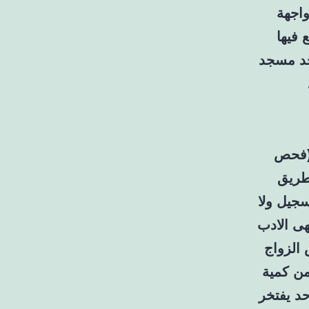
اجهة
فيها
جد مسجد
 (فحص
طريق
سجيل ولا
هى الادب
 الزواج
من كمية
حد يفتخر