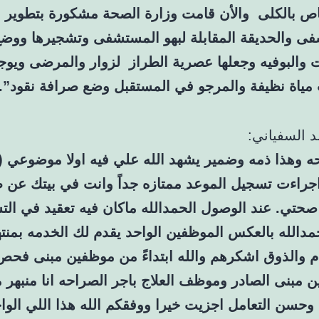
ص بالكلى والأن قامت وزارة الصحة مشكورة بتطوير و
ى والحديقة المقابلة لبهو المستشفى وتشجيرها ووضع 
ت والبوفيه وجعلها عصرية الطراز لزوار والمرضى ويو
مياة نظيفة والمرجو في المستقبل وضع صرافة نقود”.
د السفياني:
ه وهذا ذمه وضمير يشهد الله علي فيه اولا موضوعي
اجراءت تسجيل الموعد ممتازه جداً وانت في بيتك عن 
صحتي. عند الوصول الحمدالله ماكان فيه تعقيد في الت
دالله بالعكس الموظفين الواحد يقدم لك الخدمه بمنت
ام والذوق اشكرهم والله ابتداءً من موظفين مبنى فحص
 مبنى الصادر وموظف العلاج باجر الصراحه انا منبهر 
 وحسن التعامل اجزيت خيرا ووفقكم الله هذا اللي الوا