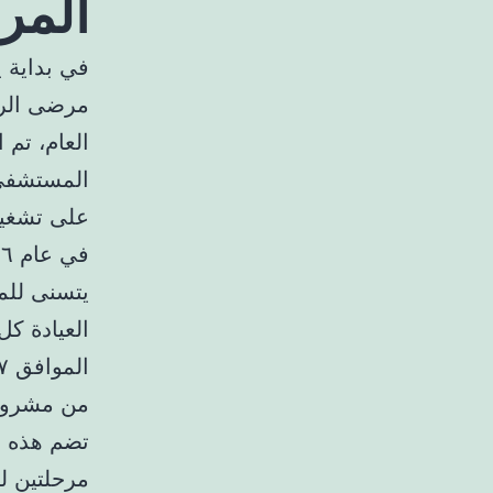
المر
مرضى الرو
العام، تم
المستشفى ب
على تشغيل
يتسنى للم
من مشروع 
مرحلتين ل