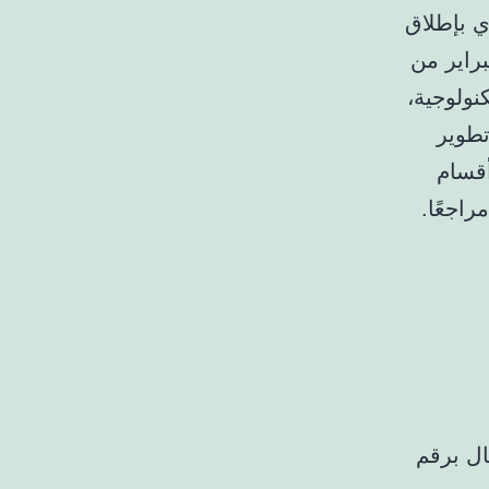
ركزي بإطلاق
راير من
تكنولوجية،
تطوير
ل من عام ٢٠٢٣، قامت أقسام
ل برقم