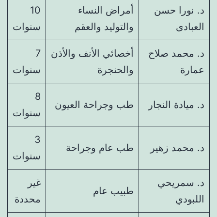
د. نورا حسن
أمراض النساء
10
العبادى
والتوليد والعقم
سنوات
د. محمد صلاح
أخصائي الأنف والأذن
7
عمارة
والحنجرة
سنوات
8
د. ميادة النجار
طب وجراحة العيون
سنوات
3
د. محمد زهير
طب عام وجراحة
سنوات
د. سمريحي
غير
طبيب عام
اللبودي
محددة