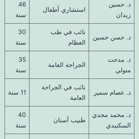
د. حسين
46
استشاري أطفال
زيدان
سنة
نائب في طب
30
د. حسن حسين
العظام
سنة
د. مدحت
35
الجراحة العامة
متولي
سنة
نائب في الجراحة
د. عصام سمير
11 سنة
العامة
د. محمد مجدي
40
طبيب أسنان
السكنيدي
سنة