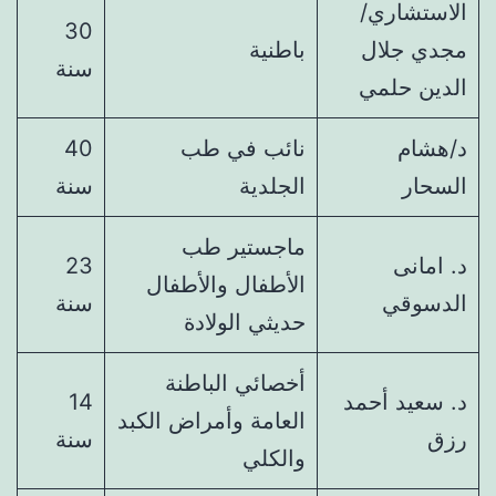
الاستشاري/
30
مجدي جلال
باطنية
سنة
الدين حلمي
د/هشام
نائب في طب
40
السحار
الجلدية
سنة
ماجستير طب
د. امانى
23
الأطفال والأطفال
الدسوقي
سنة
حديثي الولادة
أخصائي الباطنة
د. سعيد أحمد
14
العامة وأمراض الكبد
رزق
سنة
والكلي