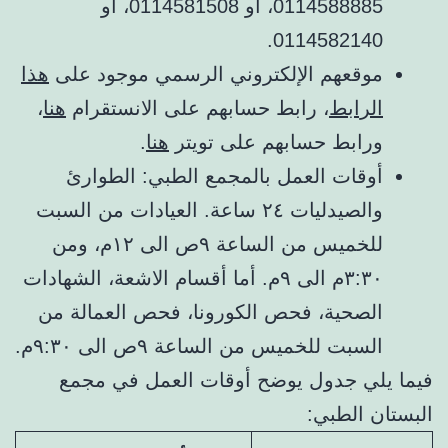
0114588885، أو 0114581508، أو
0114582140.
موقعهم الإلكتروني الرسمي موجود على
هذا
الرابط
، رابط حسابهم على الانستقرام
هنا
،
ورابط حسابهم على تويتر
هنا
.
أوقات العمل بالمجمع الطبي: الطوارئ
والصيدليات ٢٤ ساعة. العيادات من السبت
للخميس من الساعة ٩ص الى ١٢م، ومن
٣:٣٠م الى ٩م. أما أقسام الاشعة، الشهادات
الصحية، فحص الكورونا، فحص العمالة من
السبت للخميس من الساعة ٩ص الى ٩:٣٠م.
فيما يلي جدول يوضح أوقات العمل في مجمع
البستان الطبي: