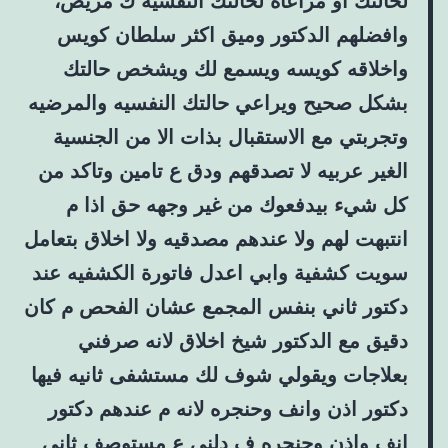
لحالتك او مراعاه لحالتك النفسية ك مريض،
وافضلهم الدكتور وميق اكثر سلطان كويس
واخلاقه كويسه ويسمع لك ويشخص حالتك
بشكل صحيح ويراعي حالتك النفسيه والمرضيه
وتجربتي مع الاستقبال بذات الا من الجنسية
الغير عربيه لا تصدقهم ودق ع تامين وتاكد من
كل شيء بيدفعوك من غير وجهه حق اذا م
انتبهت لهم ولا عندهم مصدقيه ولا اخلاق بتعامل
سويت كشفية وابي اعدل فاتورة الكشفيه عند
دكتور ثاني بنفس المجمع عشان الفحص م كان
دقيق مع الدكتور شيخ اخلاق لانه صرفني
بعلاجات ويقولي شوف لك مستشفى ثانيه فيها
دكتور اذن وانف وحنجره لانه م عندهم دكتور
انف واذن وحنجره ف دلني ع مستوصف ثاني