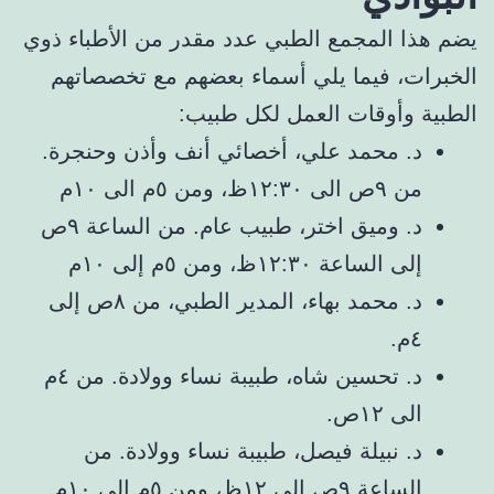
يضم هذا المجمع الطبي عدد مقدر من الأطباء ذوي
الخبرات، فيما يلي أسماء بعضهم مع تخصصاتهم
الطبية وأوقات العمل لكل طبيب:
د. محمد علي، أخصائي أنف وأذن وحنجرة.
من ٩ص الى ١٢:٣٠ظ، ومن ٥م الى ١٠م
د. وميق اختر، طبيب عام. من الساعة ٩ص
إلى الساعة ١٢:٣٠ظ، ومن ٥م إلى ١٠م
د. محمد بهاء، المدير الطبي، من ٨ص إلى
٤م.
د. تحسين شاه، طبيبة نساء وولادة. من ٤م
الى ١٢ص.
د. نبيلة فيصل، طبيبة نساء وولادة. من
الساعة ٩ص إلى ١٢ظ، ومن ٥م إلى ١٠م