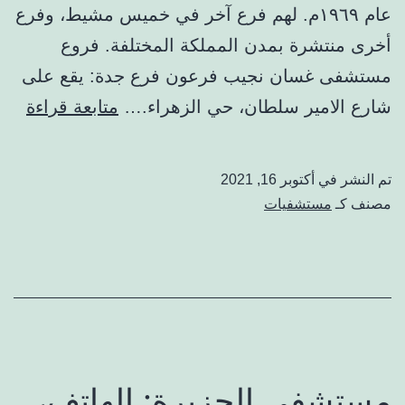
عام ١٩٦٩م. لهم فرع آخر في خميس مشيط، وفرع
أخرى منتشرة بمدن المملكة المختلفة. فروع
مستشفى غسان نجيب فرعون فرع جدة: يقع على
مست
شارع الامير سلطان، حي الزهراء.…
متابعة قراءة
غسا
نجي
تم النشر في
أكتوبر 16, 2021
فرع
مصنف كـ
مستشفيات
الفر
الحج
الأط
الت
والت
مستشفى الجزيرة: الهاتف،