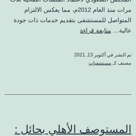
مرات منذ العام 2012م، مما يعكس الالتزام
المتواصل للمستشفى بتقديم خدمات ذات جودة
مستشفى
عالية…
متابعة قراءة
جاما
:
تم النشر في
أكتوبر 13, 2021
الهاتف،
مصنف كـ
مستشفيات
حجز
موعد،
الأطباء،
والتقييم
المستوصف الأهلي بحائل :