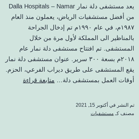
يعد مستشفى دلة نمار Dalla Hospitals – Namar
من أفضل مستشفيات الرياض، يعملون منذ العام
١٩٨٧م، في عام ١٩٩٠م تم إدخال الجراحة
بالمناظير الى المملكة لأول مرة من خلال
المستشفى. تم افتتاح مستشفى دلة نمار عام
٢٠١٨م بسعة ٣٠٠ سرير. عنوان مستشفى دلة نمار
يقع المستشفى على طريق ديراب الفرعي، الحزم.
مستشفى
أوقات العمل بمستشفى دلة…
متابعة قراءة
دلة
نمار:
تم النشر في
أكتوبر 15, 2021
الهاتف،
مصنف كـ
مستشفيات
الأطباء،
التخصصات