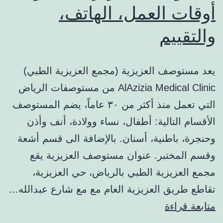
أوقات العمل، الهاتف،
والآراء
والتقييم
يعد مستوصف العزيزية (مجمع العزيزية الطبي)
AlAzizia Medical Clinic من مستوصفات الرياض
التي تعمل منذ أكثر من ٣٠ عاماً، يضم المستوصف
الأقسام التالية: أطفال، نساء وولادة، أنف وأذن
وحنجرة، باطنية، أسنان. بالإضافة الى قسم أشعة
وقسم المختبر. عنوان مستوصف العزيزية يقع
مجمع العزيزية الطبي بالرياض، حي العزيزية،
تقاطع طريق العزيزية العام مع مع شارع عبدالله…
مستوصف
متابعة قراءة
العزيزية: