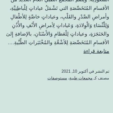
الأقسامِ المُتَخَصِّصَةِ التي تَشْمَلُ عياداتٍ لِلْباطِنِيَّةِ،
وأمراضِ الصَّدْرِ والقَلْبِ، وعياداتٍ خاصَّةٍ لِلأطْفالِ
وَلِلْنِّسَاءِ وَالْوِلادَةِ، وَعَياداتٍ لِأمراضِ الأَنْفِ والأُذُنِ
والحَنَجَرَةِ، وعياداتٍ لِلْعَظامِ وَالأَسْنَانِ، بالإضافةِ إِلىَ
الأقسامِ المُتَخَصِّصَةِ لِلأشْعَّةِ والمُخْتَبَراتِ الطِّبِّيةِ.…
مستوصف
متابعة قراءة
الإسكان
جدة:
تم النشر في
أكتوبر 10, 2021
الهاتف،
مصنف كـ
مجمعات طبية
،
مستوصفات
الحجز،
الأطباء،
والآراء