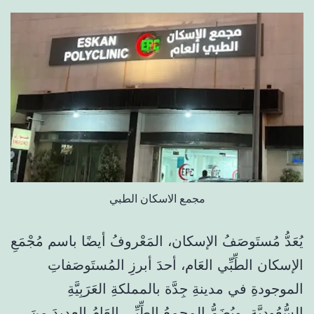
مجمع الاسكان الطبي
يُعَدُّ مُستَوصَفُ الإسكان، المَعْروفُ أيضًا باسم مُجْمَعِ
الإسكان الطِّبِّي العَام، أحدَ أبرزِ المُستَوصَفاتِ
الموجودةِ في مدينةِ جِدَّة بالمملكةِ العَرَبِيَّةِ
السُّعُودِيَّة. ويُضَمُّ المجمعُ الطِّبِّي العَامُ العديدَ منَ