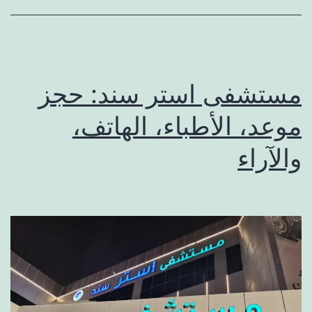
الحجز،
والتقييم
مستشفى استر سند: حجز
موعد، الأطباء، الهاتف،
والآراء