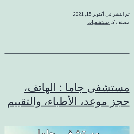
استر
سند:
تم النشر في
أكتوبر 15, 2021
حجز
مصنف كـ
مستشفيات
موعد،
الأطباء،
الهاتف،
والآراء
مستشفى جاما : الهاتف،
حجز موعد، الأطباء، والتقييم