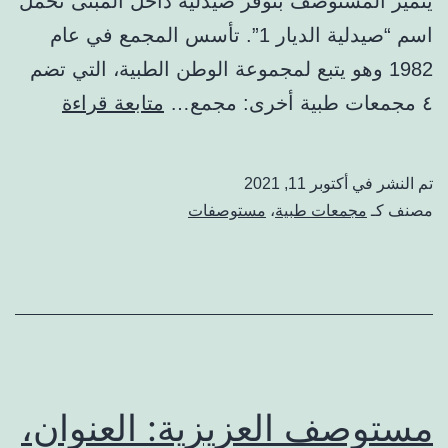
يتميز المستوصف بتوفر صيدلية داخل المبنى تحمل
اسم “صيدلية الديار 1”. تأسس المجمع في عام
1982 وهو يتبع لمجموعة الوطن الطبية، التي تضم
مستوص
٤ مجمعات طبية أخرى: مجمع…
متابعة قراءة
الوطن
(مجمع
تم النشر في
أكتوبر 11, 2021
طبي
مصنف كـ
مجمعات طبية
،
مستوصفات
1،
2،
3،
4)
:
الحجز،
مستوصف العزيزية: العنوان،
الأطباء،