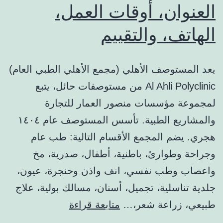
العنوان، أوقات العمل،
الهاتف، والتقييم
يعد المستوصف الأهلي (مجمع الأهلي الطبي العام)
Al Ahli Polyclinic من مستوصفات حائل، يتبع
لمجموعة مؤسسات منصور العمار للتجارة
والمشاريع الطبية. تأسس المستوصف عام ١٤٠٤
هجري. يضم المجمع الأقسام التالية: طب عام
وجراحة وطوارئ، باطنية، أطفال، صدرية، مخ
واعصاب وطب نفسي، انف واذن وحنجرة، عيون،
جلدية تناسلية، تجميل، أسنان، مسالك بولية، علاج
المستوصف
طبيعي، زراعة شعر،…
متابعة قراءة
الأهلي