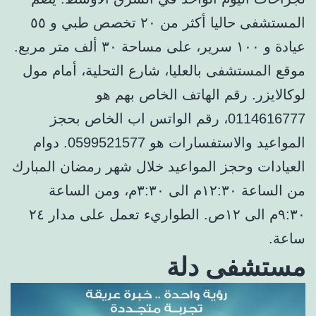
المستشفى حاليا أكثر من ٢٠ تخصص طبي و ٥٥
عيادة و ١٠٠ سرير، على مساحة ٣٠ ألف متر مربع.
موقع المستشفى بالعليا، شارع التحلية، أمام مول
لوكالايزر. رقم الهاتف الخاص بهم هو
0114616777، رقم الواتس اب الخاص بحجز
المواعيد والاستفسارات هو 0599521577. دوام
العيادات وحجز المواعيد خلال شهر رمضان المبارك
من الساعة ١٢:٣٠م الى ٣:٣٠م، ومن الساعة
٩:٣٠م الى ١٢ص. الطواريء تعمل على مدار ٢٤
ساعة.
مستشفى دلة