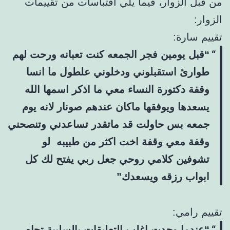
من قبل الزوار، فيما يلي اقتباسات من تقييمات
الزوار:
تقييم سارة:
“قبل يومين فجر الجمعه كنت تعبانه ورحت لهم
طوارئ استقبلوني ودخلوني علطول ما انسا
وقفة دكتورة النساء معي ما اذكر اسمها الله
يسعدها ويوفقها ماكان عندهم صونار لانه يوم
جمعه بس حاولت قد ماتقدر تساعدني وتنصحني
وقفة معي وقفة اخت اكثر من طبيبه لو
تشوفين كلامي روحي جعل ربي يفتح لك كل
ابواب رزقه ويسعدك”
تقييم رامي:
“عندما وجدت اغلب التعليقات بالسلبية تجاه