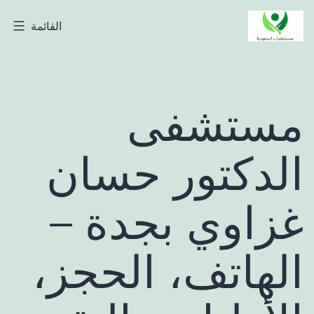
لتخطي
القائمة
مستشفيات
لى
السعودية
لمحتوى
مستشفى
الدكتور حسان
غزاوي بجدة –
الهاتف، الحجز،