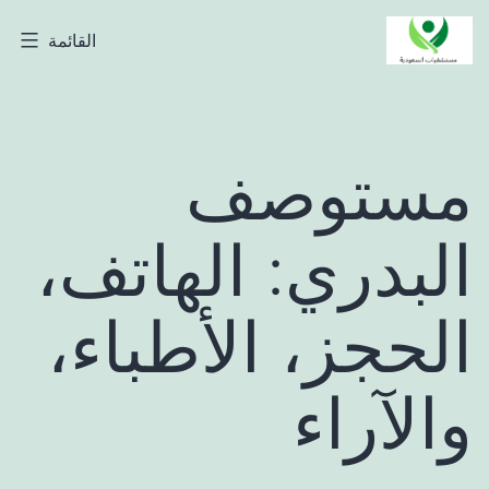
لتخطي
القائمة
مستشفيات
لى
السعودية
لمحتوى
مستوصف
البدري: الهاتف،
الحجز، الأطباء،
والآراء